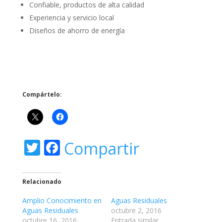
Confiable, productos de alta calidad
Experiencia y servicio local
Diseños de ahorro de energía
Compártelo:
T
F
Compartir
w
ac
itt
e
Relacionado
er
b
Amplio Conocimiento en
Aguas Residuales
o
Aguas Residuales
octubre 2, 2016
octubre 16, 2016
Entrada similar