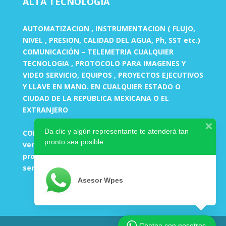
ALTA TECNOLÓGIA
AUTOMATIZACION , INSTRUMENTACION ( FLUJO,
NIVEL , PRESION, CALIDAD DEL AGUA, Ph, SST etc.)
COMUNICACIÓN – TELEMETRIA CUALQUIER
TECNOLOGIA , PROTOCOLO PARA IMAGENES Y
VIDEO SERVICIO, EQUIPOS , PROYECTOS EJECUTIVOS
Y LLAVE EN MANO. EN CUALQUIER ESTADO O
CIUDAD DE LA REPUBLICA MEXICANA O EL
EXTRANJERO
Da clic y algún representante te atenderá tan
CORREOS:
pronto sea posible
ventas-ingenieria@wpes.mx
proyectos-altatecnologia@wpes.mx
servicio-altatecnologia@wpes.mx
Asesor Wpes
Chatea con nosotros