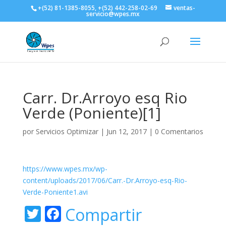
+(52) 81-1385-8055, +(52) 442-258-02-69
ventas-
servicio@wpes.mx
Carr. Dr.Arroyo esq Rio
Verde (Poniente)[1]
por
Servicios Optimizar
|
Jun 12, 2017
|
0 Comentarios
https://www.wpes.mx/wp-
content/uploads/2017/06/Carr.-Dr.Arroyo-esq-Rio-
Verde-Poniente1.avi
T
F
Compartir