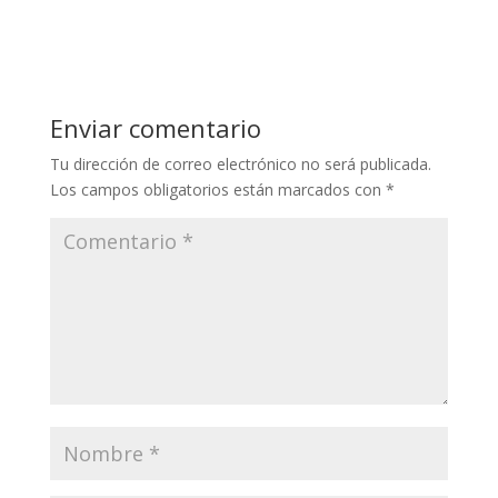
w
ac
itt
e
er
b
o
Enviar comentario
o
Tu dirección de correo electrónico no será publicada.
k
Los campos obligatorios están marcados con
*