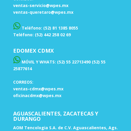
ventas-servicio@wpes.mx
ventas-queretaro@wpes.mx
Teléfono: (52) 81 1385 8055
Teléfono: (52) 442 258 02 69
EDOMEX CDMX
MÓVIL Y WHATS: (52) 55 22713490 (52) 55
25877614
CORREOS:
ventas-cdmx@wpes.mx
oficinacdmx@wpes.mx
AGUASCALIENTES, ZACATECAS Y
DURANGO
AOM Tencologia S.A. de C.V. Aguascalientes, Ags.