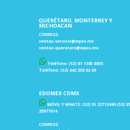
QUERÉTARO, MONTERREY Y
MICHOACAN
CORREOS:
ventas-servicio@wpes.mx
ventas-queretaro@wpes.mx
Teléfono: (52) 81 1385 8055
Teléfono: (52) 442 258 02 69
EDOMEX CDMX
MÓVIL Y WHATS: (52) 55 22713490 (52) 5
25877614
CORREOS: