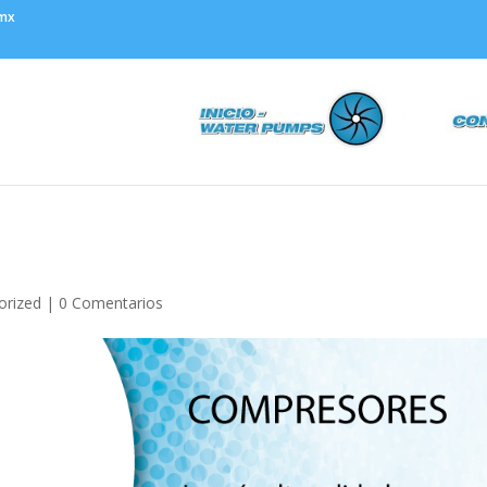
.mx
orized
|
0 Comentarios