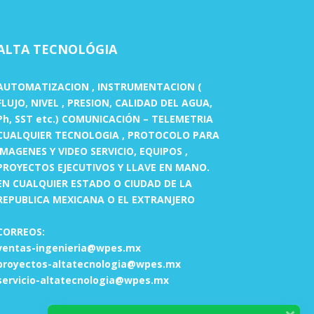
ALTA TECNOLÓGIA
AUTOMATIZACION , INSTRUMENTACION (
FLUJO, NIVEL , PRESION, CALIDAD DEL AGUA,
Ph, SST etc.) COMUNICACIÓN – TELEMETRIA
CUALQUIER TECNOLOGIA , PROTOCOLO PARA
IMAGENES Y VIDEO SERVICIO, EQUIPOS ,
PROYECTOS EJECUTIVOS Y LLAVE EN MANO.
EN CUALQUIER ESTADO O CIUDAD DE LA
REPUBLICA MEXICANA O EL EXTRANJERO
CORREOS:
ventas-ingenieria@wpes.mx
proyectos-altatecnologia@wpes.mx
servicio-altatecnologia@wpes.mx