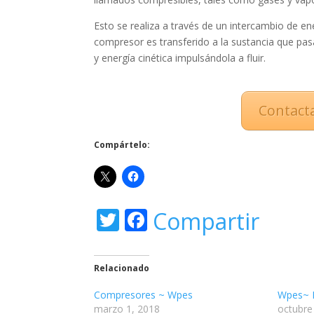
Esto se realiza a través de un intercambio de ener
compresor es transferido a la sustancia que pas
y energía cinética impulsándola a fluir.
Contact
Compártelo:
T
F
Compartir
w
ac
itt
e
Relacionado
er
b
Compresores ~ Wpes
Wpes~ E
o
marzo 1, 2018
octubre