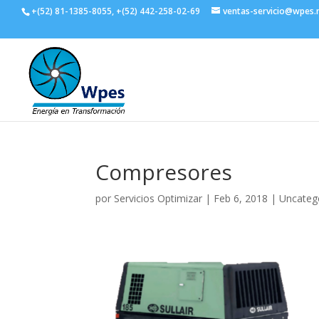
+(52) 81-1385-8055, +(52) 442-258-02-69
ventas-servicio@wpes
Compresores
por
Servicios Optimizar
|
Feb 6, 2018
|
Uncateg