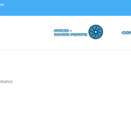
.mx
ntarios