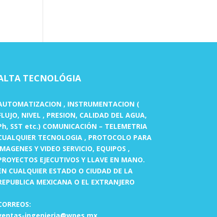
ALTA TECNOLÓGIA
AUTOMATIZACION , INSTRUMENTACION (
FLUJO, NIVEL , PRESION, CALIDAD DEL AGUA,
Ph, SST etc.) COMUNICACIÓN – TELEMETRIA
CUALQUIER TECNOLOGIA , PROTOCOLO PARA
IMAGENES Y VIDEO SERVICIO, EQUIPOS ,
PROYECTOS EJECUTIVOS Y LLAVE EN MANO.
EN CUALQUIER ESTADO O CIUDAD DE LA
REPUBLICA MEXICANA O EL EXTRANJERO
CORREOS:
ventas-ingenieria@wpes.mx