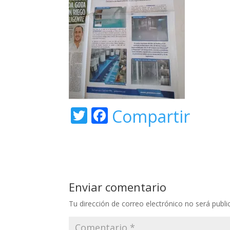
T
F
Compartir
w
ac
itt
e
er
b
o
Enviar comentario
o
Tu dirección de correo electrónico no será publi
k