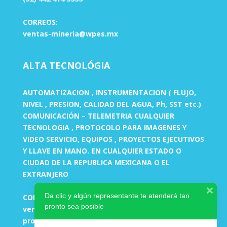
CORREOS:
ventas-mineria@wpes.mx
ALTA TECNOLÓGIA
AUTOMATIZACION , INSTRUMENTACION ( FLUJO,
NIVEL , PRESION, CALIDAD DEL AGUA, Ph, SST etc.)
COMUNICACIÓN – TELEMETRIA CUALQUIER
TECNOLOGIA , PROTOCOLO PARA IMAGENES Y
VIDEO SERVICIO, EQUIPOS , PROYECTOS EJECUTIVOS
Y LLAVE EN MANO. EN CUALQUIER ESTADO O
CIUDAD DE LA REPUBLICA MEXICANA O EL
EXTRANJERO
Da clic y algún representante te atenderá tan
CORREOS:
pronto sea posible
ventas-ingenieria@wpes.mx
proyectos-altatecnologia@wpes.mx