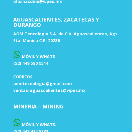
oficinacdmx@wpes.mx
AGUASCALIENTES, ZACATECAS Y
DURANGO
AOM Tencologia S.A. de C.V. Aguascalientes, Ags.
Sta. Monica C.P. 20286
MÓVIL Y WHATS
(52) 449 580 9514
CORREOS:
aomtecnologia@gmail.com
ventas-aguascalientes@wpes.mx
MINERIA – MINING
MÓVIL Y WHATS:
(52) 442 474 5333