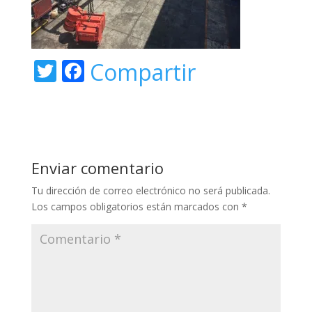
T
F
Compartir
w
ac
itt
e
er
b
o
Enviar comentario
o
Tu dirección de correo electrónico no será publicada.
k
Los campos obligatorios están marcados con
*