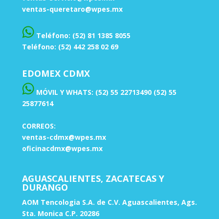
ventas-queretaro@wpes.mx
Teléfono: (52) 81 1385 8055
Teléfono: (52) 442 258 02 69
EDOMEX CDMX
MÓVIL Y WHATS: (52) 55 22713490 (52) 55
25877614
CORREOS:
ventas-cdmx@wpes.mx
oficinacdmx@wpes.mx
AGUASCALIENTES, ZACATECAS Y
DURANGO
AOM Tencologia S.A. de C.V. Aguascalientes, Ags.
Sta. Monica C.P. 20286