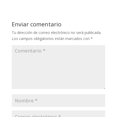
itt
e
er
b
o
Enviar comentario
o
Tu dirección de correo electrónico no será publicada.
k
Los campos obligatorios están marcados con
*