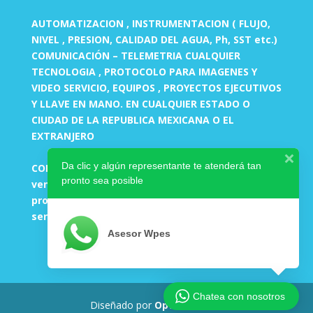
AUTOMATIZACION , INSTRUMENTACION ( FLUJO,
NIVEL , PRESION, CALIDAD DEL AGUA, Ph, SST etc.)
COMUNICACIÓN – TELEMETRIA CUALQUIER
TECNOLOGIA , PROTOCOLO PARA IMAGENES Y
VIDEO SERVICIO, EQUIPOS , PROYECTOS EJECUTIVOS
Y LLAVE EN MANO. EN CUALQUIER ESTADO O
CIUDAD DE LA REPUBLICA MEXICANA O EL
EXTRANJERO
Da clic y algún representante te atenderá tan
CORREOS:
pronto sea posible
ventas-ingenieria@wpes.mx
proyectos-altatecnologia@wpes.mx
servicio-altatecnologia@wpes.mx
Asesor Wpes
Chatea con nosotros
Diseñado por
Optimizar.mx