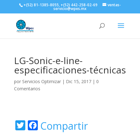
+(52) 81-1385-8055, +(52) 442-258-02-69
ventas-
servicio@wpes.mx
LG-Sonic-e-line-
especificaciones-técnicas
por
Servicios Optimizar
|
Dic 15, 2017
|
0
Comentarios
T
F
Compartir
w
ac