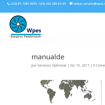
+(52) 81-1385-8055, +(52) 442-258-02-69
ventas-servicio@wpes
manualde
por
Servicios Optimizar
|
Dic 15, 2017
|
0 Come