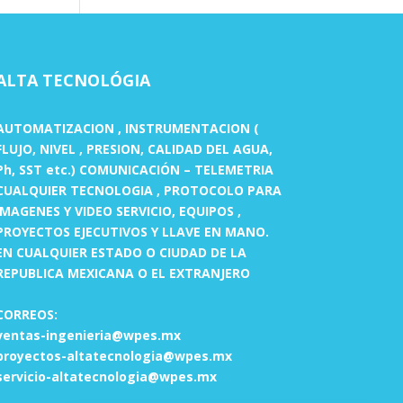
ALTA TECNOLÓGIA
AUTOMATIZACION , INSTRUMENTACION (
FLUJO, NIVEL , PRESION, CALIDAD DEL AGUA,
Ph, SST etc.) COMUNICACIÓN – TELEMETRIA
CUALQUIER TECNOLOGIA , PROTOCOLO PARA
IMAGENES Y VIDEO SERVICIO, EQUIPOS ,
PROYECTOS EJECUTIVOS Y LLAVE EN MANO.
EN CUALQUIER ESTADO O CIUDAD DE LA
REPUBLICA MEXICANA O EL EXTRANJERO
CORREOS:
ventas-ingenieria@wpes.mx
proyectos-altatecnologia@wpes.mx
servicio-altatecnologia@wpes.mx