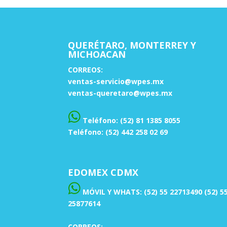
QUERÉTARO, MONTERREY Y
MICHOACAN
CORREOS:
ventas-servicio@wpes.mx
ventas-queretaro@wpes.mx
Teléfono: (52) 81 1385 8055
Teléfono: (52) 442 258 02 69
EDOMEX CDMX
MÓVIL Y WHATS: (52) 55 22713490 (52) 5
25877614
CORREOS: