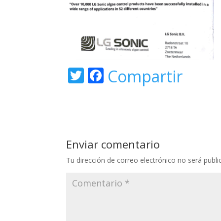
T
F
Compartir
w
ac
itt
e
er
b
o
Enviar comentario
o
Tu dirección de correo electrónico no será publi
k