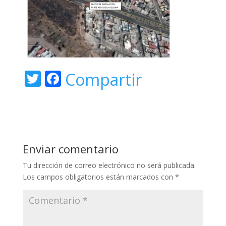
T
F
Compartir
w
ac
itt
e
er
b
o
Enviar comentario
o
Tu dirección de correo electrónico no será publicada.
k
Los campos obligatorios están marcados con
*