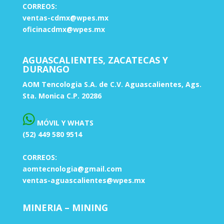
CORREOS:
ventas-cdmx@wpes.mx
oficinacdmx@wpes.mx
AGUASCALIENTES, ZACATECAS Y
DURANGO
AOM Tencologia S.A. de C.V. Aguascalientes, Ags.
Sta. Monica C.P. 20286
MÓVIL Y WHATS
(52) 449 580 9514
CORREOS:
aomtecnologia@gmail.com
ventas-aguascalientes@wpes.mx
MINERIA – MINING