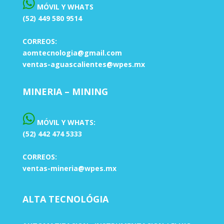
MÓVIL Y WHATS
(52) 449 580 9514
CORREOS:
aomtecnologia@gmail.com
ventas-aguascalientes@wpes.mx
MINERIA – MINING
MÓVIL Y WHATS:
(52) 442 474 5333
CORREOS:
ventas-mineria@wpes.mx
ALTA TECNOLÓGIA