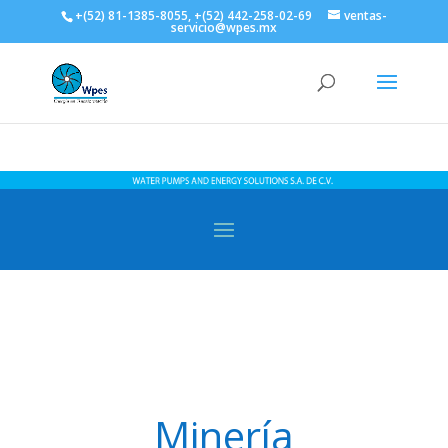
+(52) 81-1385-8055, +(52) 442-258-02-69
ventas-
servicio@wpes.mx
Minería