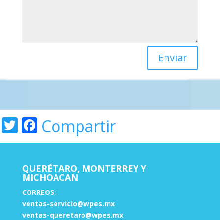
Enviar
Twitter
Facebook
Compartir
QUERÉTARO, MONTERREY Y
MICHOACAN
CORREOS:
ventas-servicio@wpes.mx
ventas-queretaro@wpes.mx