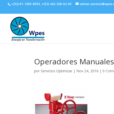
+(52) 81-1385-8055, +(52) 442-258-02-69
ventas-servicio@wpes
Operadores Manuale
por
Servicios Optimizar
|
Nov 24, 2016
|
0 Come