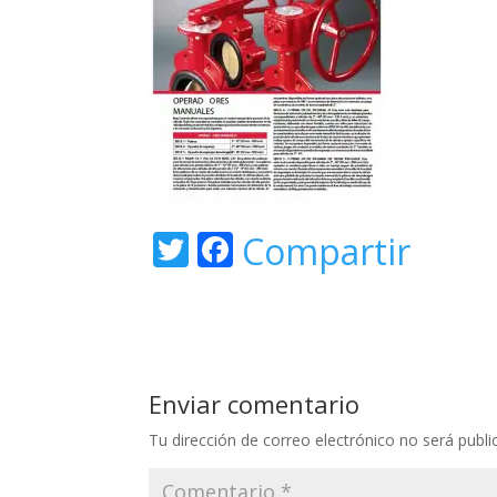
T
F
Compartir
w
ac
itt
e
er
b
o
Enviar comentario
o
Tu dirección de correo electrónico no será publi
k