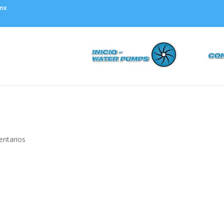
.mx
s
ntarios