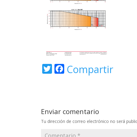
T
F
Compartir
w
ac
itt
e
er
b
o
Enviar comentario
o
Tu dirección de correo electrónico no será publi
k