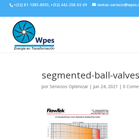
+(52) 81-1385-8055, +(52) 442-258-02-69
ventas-servicio@wpes
segmented-ball-valve
por
Servicios Optimizar
|
Jun 24, 2021
|
0 Come