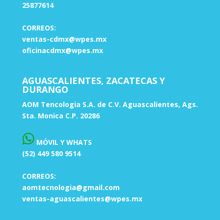
25877614
CORREOS:
ventas-cdmx@wpes.mx
oficinacdmx@wpes.mx
AGUASCALIENTES, ZACATECAS Y
DURANGO
AOM Tencologia S.A. de C.V. Aguascalientes, Ags.
Sta. Monica C.P. 20286
MÓVIL Y WHATS
(52) 449 580 9514
CORREOS:
aomtecnologia@gmail.com
ventas-aguascalientes@wpes.mx