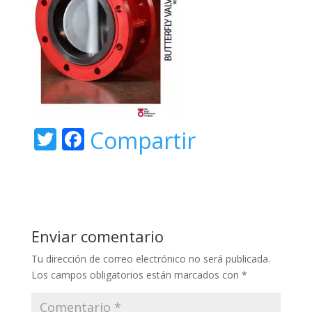
T
F
Compartir
w
ac
itt
e
er
b
o
Enviar comentario
o
Tu dirección de correo electrónico no será publicada.
k
Los campos obligatorios están marcados con
*