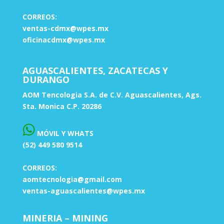
CORREOS:
ventas-cdmx@wpes.mx
oficinacdmx@wpes.mx
AGUASCALIENTES, ZACATECAS Y
DURANGO
AOM Tencologia S.A. de C.V. Aguascalientes, Ags.
Sta. Monica C.P. 20286
MÓVIL Y WHATS
(52) 449 580 9514
CORREOS:
aomtecnologia@gmail.com
ventas-aguascalientes@wpes.mx
MINERIA – MINING