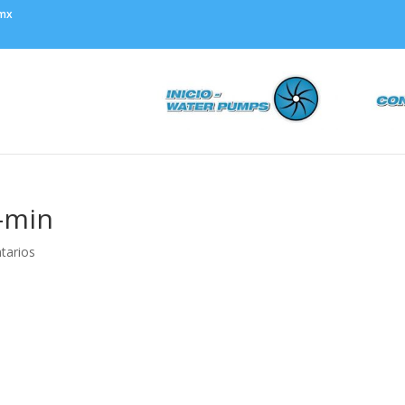
.mx
 –min
tarios