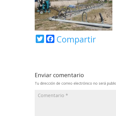
T
F
Compartir
w
ac
itt
e
er
b
o
Enviar comentario
o
Tu dirección de correo electrónico no será publi
k