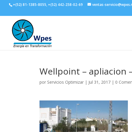
+(52) 81-1385-8055, +(52) 442-258-02-69
ventas-servicio@wpes
Wellpoint – apliacion
por
Servicios Optimizar
|
Jul 31, 2017
|
0 Comen