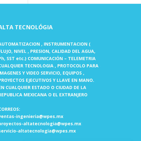
ALTA TECNOLÓGIA
AUTOMATIZACION , INSTRUMENTACION (
FLUJO, NIVEL , PRESION, CALIDAD DEL AGUA,
Ph, SST etc.) COMUNICACIÓN – TELEMETRIA
CUALQUIER TECNOLOGIA , PROTOCOLO PARA
IMAGENES Y VIDEO SERVICIO, EQUIPOS ,
PROYECTOS EJECUTIVOS Y LLAVE EN MANO.
EN CUALQUIER ESTADO O CIUDAD DE LA
REPUBLICA MEXICANA O EL EXTRANJERO
CORREOS:
ventas-ingenieria@wpes.mx
proyectos-altatecnologia@wpes.mx
servicio-altatecnologia@wpes.mx