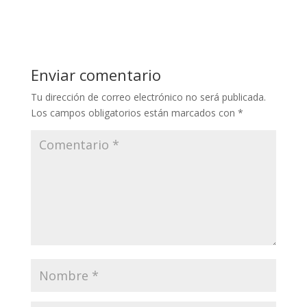
w
ac
itt
e
er
b
o
Enviar comentario
o
Tu dirección de correo electrónico no será publicada.
k
Los campos obligatorios están marcados con
*