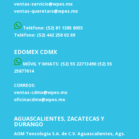
ventas-servicio@wpes.mx
ventas-queretaro@wpes.mx
Teléfono: (52) 81 1385 8055
Teléfono: (52) 442 258 02 69
EDOMEX CDMX
MÓVIL Y WHATS: (52) 55 22713490 (52) 55
25877614
CORREOS:
ventas-cdmx@wpes.mx
oficinacdmx@wpes.mx
AGUASCALIENTES, ZACATECAS Y
DURANGO
AOM Tencologia S.A. de C.V. Aguascalientes, Ags.