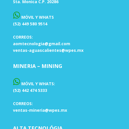
Sta. Monica C.P. 20286
MÓVIL Y WHATS
(52) 449 580 9514
CORREOS:
aomtecnologia@gmail.com
ventas-aguascalientes@wpes.mx
MINERIA – MINING
MÓVIL Y WHATS:
(52) 442 474 5333
CORREOS:
ventas-mineria@wpes.mx
ALTA TECNOLÓGIA