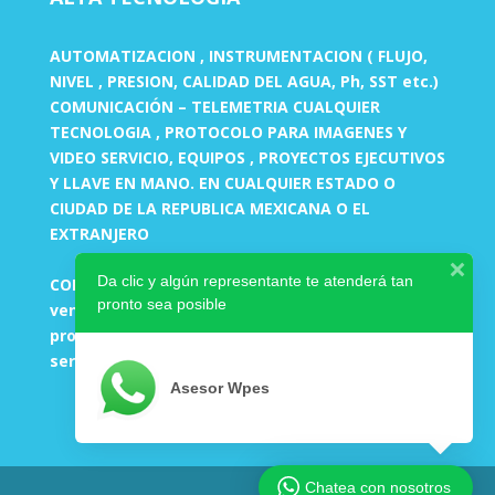
AUTOMATIZACION , INSTRUMENTACION ( FLUJO,
NIVEL , PRESION, CALIDAD DEL AGUA, Ph, SST etc.)
COMUNICACIÓN – TELEMETRIA CUALQUIER
TECNOLOGIA , PROTOCOLO PARA IMAGENES Y
VIDEO SERVICIO, EQUIPOS , PROYECTOS EJECUTIVOS
Y LLAVE EN MANO. EN CUALQUIER ESTADO O
CIUDAD DE LA REPUBLICA MEXICANA O EL
EXTRANJERO
Da clic y algún representante te atenderá tan
CORREOS:
pronto sea posible
ventas-ingenieria@wpes.mx
proyectos-altatecnologia@wpes.mx
servicio-altatecnologia@wpes.mx
Asesor Wpes
Chatea con nosotros