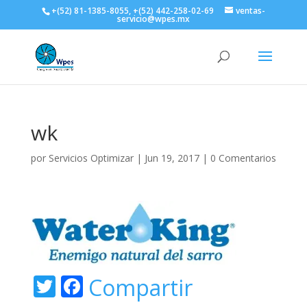
+(52) 81-1385-8055, +(52) 442-258-02-69
ventas-
servicio@wpes.mx
wk
por
Servicios Optimizar
|
Jun 19, 2017
|
0 Comentarios
T
F
Compartir